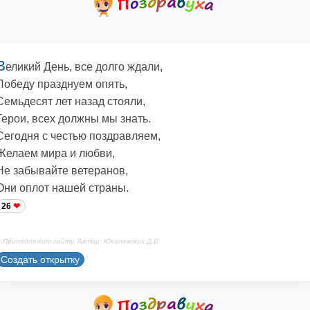
В
еликий День, все долго ждали,
Победу празднуем опять,
Семьдесят лет назад стояли,
Герои, всех должны мы знать.
Сегодня с честью поздравляем,
Желаем мира и любви,
Не забывайте ветеранов,
Они оплот нашей страны.
26
 Принадлежит сайту. Автор: Юкалевских Д.В.
Создать открытку