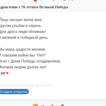
дравление с 70-летием Великой Победы
Л
ицо ласкает ветер мая,
Кругом улыбки и сирень.
Друг друга люди обнимают
В великий и победный день.
Мы мира, радости желаем.
И говорим войне мы "Нет!"
Всех с Днем Победы поздравляем,
Желаем людям долгих лет!
147
 Принадлежит сайту. Автор: Жалнина Н.В.
Создать открытку