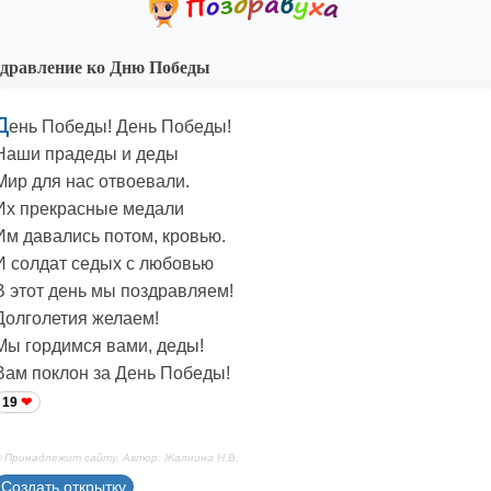
дравление ко Дню Победы
Д
ень Победы! День Победы!
Наши прадеды и деды
Мир для нас отвоевали.
Их прекрасные медали
Им давались потом, кровью.
И солдат седых с любовью
В этот день мы поздравляем!
Долголетия желаем!
Мы гордимся вами, деды!
Вам поклон за День Победы!
19
 Принадлежит сайту. Автор: Жалнина Н.В.
Создать открытку