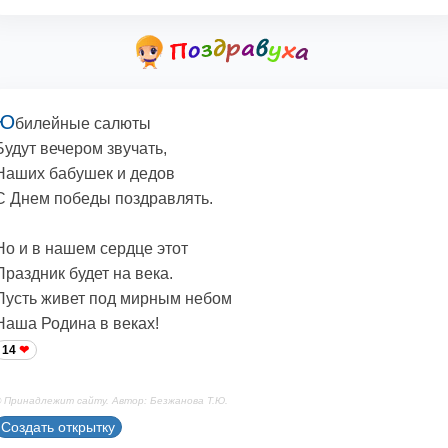
Ю
билейные салюты
Будут вечером звучать,
Наших бабушек и дедов
С Днем победы поздравлять.
Но и в нашем сердце этот
Праздник будет на века.
Пусть живет под мирным небом
Наша Родина в веках!
14
 Принадлежит сайту. Автор: Безжанова Т.Ю.
Создать открытку