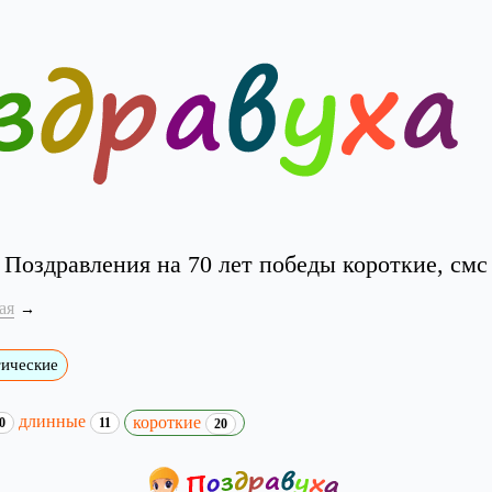
Поздравления на 70 лет победы короткие, смс
ая
тические
длинные
короткие
0
11
20