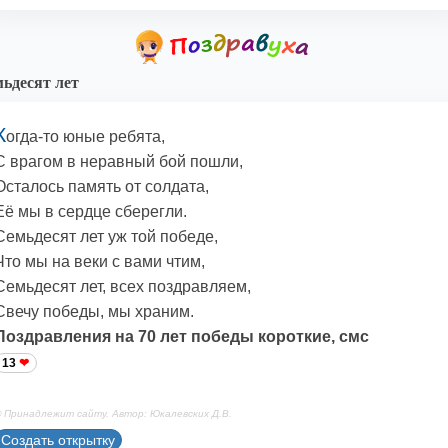
ьдесят лет
К
огда-то юные ребята,
С врагом в неравный бой пошли,
Осталось память от солдата,
Её мы в сердце сберегли.
Семьдесят лет уж той победе,
Что мы на веки с вами чтим,
Семьдесят лет, всех поздравляем,
Свечу победы, мы храним.
Поздравления на 70 лет победы короткие, смс
13
 Принадлежит сайту. Автор: Юкалевских Д.В.
Создать открытку