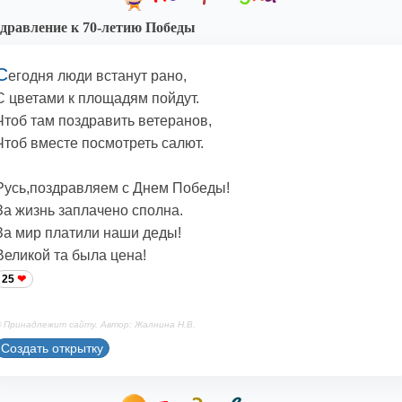
дравление к 70-летию Победы
С
егодня люди встанут рано,
С цветами к площадям пойдут.
Чтоб там поздравить ветеранов,
Чтоб вместе посмотреть салют.
Русь,поздравляем с Днем Победы!
За жизнь заплачено сполна.
За мир платили наши деды!
Великой та была цена!
25
 Принадлежит сайту. Автор: Жалнина Н.В.
Создать открытку