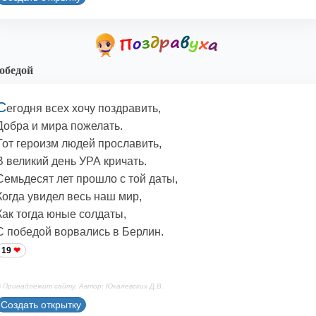
обедой
С
егодня всех хочу поздравить,
Добра и мира пожелать.
Тот героизм людей прославить,
В великий день УРА кричать.
Семьдесят лет прошло с той даты,
Когда увидел весь наш мир,
Как тогда юные солдаты,
С победой ворвались в Берлин.
19
 Принадлежит сайту. Автор: Юкалевских Д.В.
Создать открытку