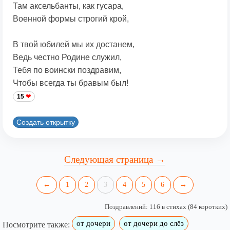
Там аксельбанты, как гусара,
Военной формы строгий крой,
В твой юбилей мы их достанем,
Ведь честно Родине служил,
Тебя по воински поздравим,
Чтобы всегда ты бравым был!
15
Создать открытку
Следующая страница →
←
1
2
3
4
5
6
→
Поздравлений: 116 в стихах (84 коротких)
от дочери
от дочери до слёз
Посмотрите также: