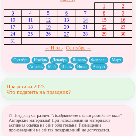
1
2
3
4
5
6
7
8
9
10
11
12
13
14
15
16
17
18
19
20
21
22
23
24
25
26
27
28
29
30
31
← Июль
|
Сентябрь →
Октябрь
Ноябрь
Декабрь
Январь
Февраль
Март
Апрель
Май
Июнь
Июль
Август
Праздники 2023
Что подарить на праздник?
© Поздравуха, раздел: "
Поздравления с днем рождения папе
"
Авторские материалы! При использовании материалов
активная ссылка на сайт обязательна! Размещение
произведений на сайтах поздравлений не допускается.