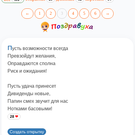
←
1
2
3
4
5
6
→
П
усть возможности всегда
Превзойдут желания,
Оправдаются сполна
Риск и ожидания!
Пусть удача принесет
Дивиденды новые,
Папин смех звучит для нас
Нотками басовыми!
28
Создать открытку