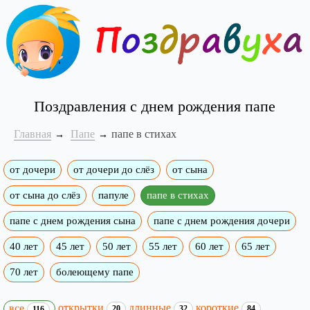
Поздравления с днем рождения папе
Главная
Папе
папе в стихах
от дочери
от дочери до слёз
от сына
от сына до слёз
папуле
папе в стихах
папе с днем рождения сына
папе с днем рождения дочери
40 лет
45 лет
50 лет
55 лет
60 лет
65 лет
70 лет
болеющему папе
открытки
длинные
короткие
все
20
32
84
116