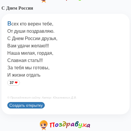
С Днем России
В
сех кто верен тебе,
От души поздравляю.
С Днем России друзья,
Вам удачи желаю!!!
Наша милая, гордая,
Славная стать!!!
За тебя мы готовы,
И жизни отдать
37
© Принадлежит сайту. Автор: Юкалевских Д.В.
Создать открытку