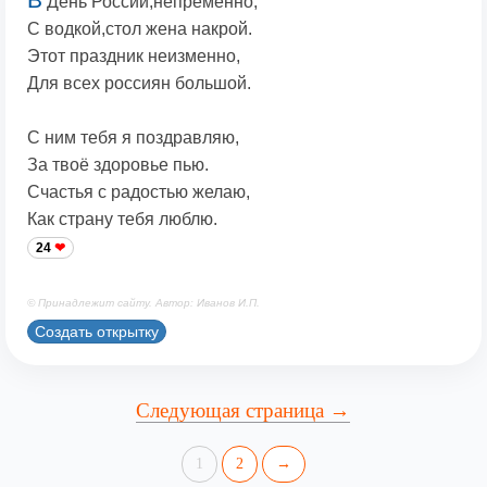
День России,непременно,
С водкой,стол жена накрой.
Этот праздник неизменно,
Для всех россиян большой.
С ним тебя я поздравляю,
За твоё здоровье пью.
Счастья с радостью желаю,
Как страну тебя люблю.
24
© Принадлежит сайту. Автор: Иванов И.П.
Создать открытку
Следующая страница →
1
2
→