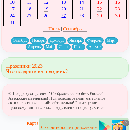
10
11
12
13
14
15
16
17
18
19
20
21
22
23
24
25
26
27
28
29
30
31
← Июль
|
Сентябрь →
Октябрь
Ноябрь
Декабрь
Январь
Февраль
Март
Апрель
Май
Июнь
Июль
Август
Праздники 2023
Что подарить на праздник?
© Поздравуха, раздел: "
Поздравления на день России
"
Авторские материалы! При использовании материалов
активная ссылка на сайт обязательна! Размещение
произведений на сайтах поздравлений не допускается.
×
Карта сайта
Скачайте наше приложение