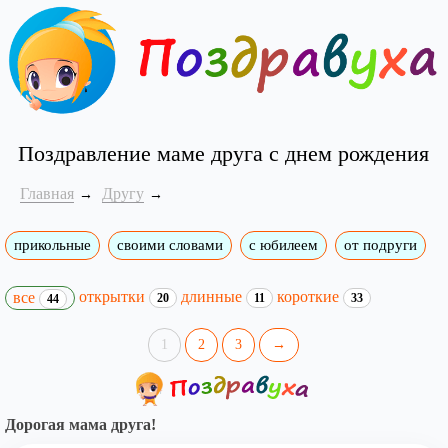
Поздравление маме друга с днем рождения
Главная
Другу
прикольные
своими словами
с юбилеем
от подруги
открытки
длинные
короткие
все
20
11
33
44
1
2
3
→
Дорогая мама друга!