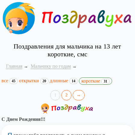
Поздравления для мальчика на 13 лет
короткие, смс
Главная
Мальчику по годам
все
открытки
длинные
короткие
45
20
14
31
1
2
→
С Днем Рождения!!!
Я