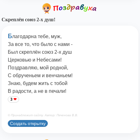
Скреплён союз 2-х душ!
Б
лагодарна тебе, муж,
За все то, что было с нами -
Был скреплён союз 2-х душ
Церковью и Небесами!
Поздравляю, мой родной,
С обрученьем и венчаньем!
Знаю, будем жить с тобой
В радости, а не в печали!
3
© Принадлежит сайту. Автор: Печенова В.В.
Создать открытку