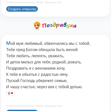
© Принадлежит сайту. Автор: Печенова В.В.
Создать открытку
М
ой муж любимый, обвенчались мы с тобой,
Тебе пред Богом обещала быть женой.
Тебя любить, лелеять, уважать,
И деток милых для тебя, родной, рожать.
Поздравить я с венчанием хочу,
К тебе в объятья с радостью лечу.
Пускай Господь убережет семью,
И чашу счастья, через век с тобой допью.
2
© Принадлежит сайту. Автор: Левицкая О.В.