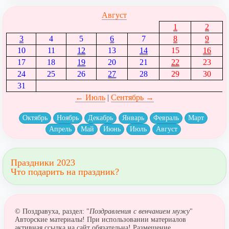
Август
1
2
3
4
5
6
7
8
9
10
11
12
13
14
15
16
17
18
19
20
21
22
23
24
25
26
27
28
29
30
31
← Июль
|
Сентябрь →
Октябрь
Ноябрь
Декабрь
Январь
Февраль
Март
Апрель
Май
Июнь
Июль
Август
Праздники 2023
Что подарить на праздник?
© Поздравуха, раздел: "
Поздравления с венчанием мужу
"
Авторские материалы! При использовании материалов
активная ссылка на сайт обязательна! Размещение