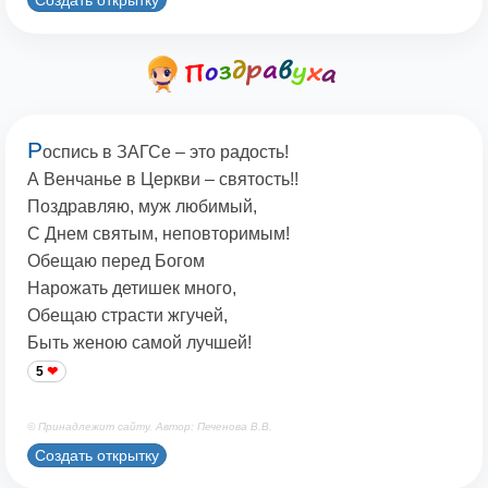
Р
оспись в ЗАГСе – это радость!
А Венчанье в Церкви – святость!!
Поздравляю, муж любимый,
С Днем святым, неповторимым!
Обещаю перед Богом
Нарожать детишек много,
Обещаю страсти жгучей,
Быть женою самой лучшей!
5
© Принадлежит сайту. Автор: Печенова В.В.
Создать открытку