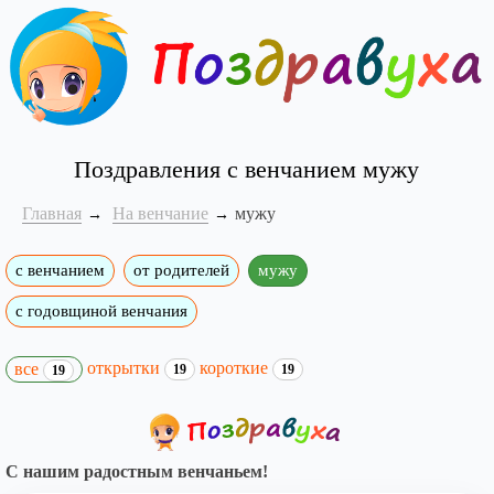
Поздравления с венчанием мужу
Главная
На венчание
мужу
с венчанием
от родителей
мужу
с годовщиной венчания
открытки
короткие
все
19
19
19
С нашим радостным венчаньем!