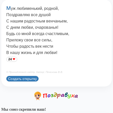
М
уж любименький, родной,
Поздравляю все душой
С нашим радостным венчаньем,
С днем любви, очарованья!
Будь со мной всегда счастливым,
Приложу свои все силы,
Чтобы радость век нести
В нашу жизнь и для любви!
24
© Принадлежит сайту. Автор: Печенова В.В.
Создать открытку
Мы союз скрепили наш!