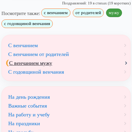
Поздравлений: 19 в стихах (19 коротких)
с венчанием
от родителей
мужу
Посмотрите также:
с годовщиной венчания
С венчанием
С венчанием от родителей
С венчанием мужу
С годовщиной венчания
На день рождения
Важные события
На работу и учебу
На праздники